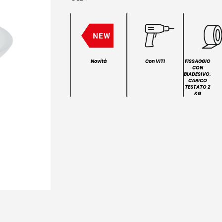
Novità
Con VITI
FISSAGGIO
CON
BIADESIVO,
CARICO
TESTATO 2
KG