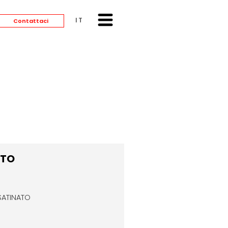
ITALIANO
Contattaci
O
ATO
SATINATO