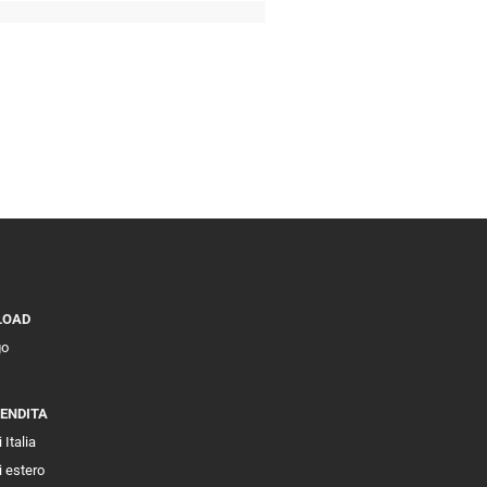
LOAD
go
VENDITA
 Italia
i estero