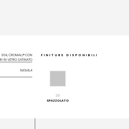
I 304, CROMALL® CON
FINITURE DISPONIBILI
I IN VETRO SATINATO
11x13x5,4
38
SPAZZOLATO