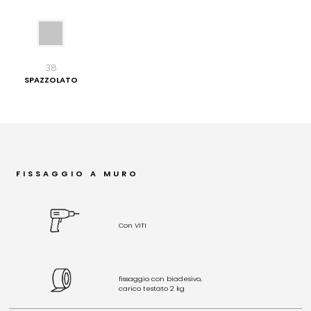
38
SPAZZOLATO
FISSAGGIO A MURO
Con VITI
fissaggio con biadesivo,
carico testato 2 kg