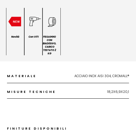
Novità
Con VITI
FISSAGGIO
CON
BIADESIVO,
CARICO
TESTATO 2
KG
MATERIALE
ACCIAIO INOX AISI 304, CROMALL®
MISURE TECNICHE
18,2X6,9X20,1
FINITURE DISPONIBILI