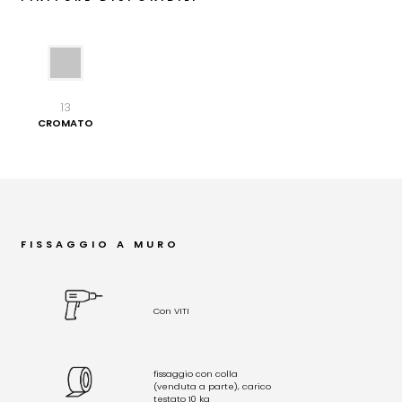
13
CROMATO
FISSAGGIO A MURO
Con VITI
fissaggio con colla
(venduta a parte), carico
testato 10 kg