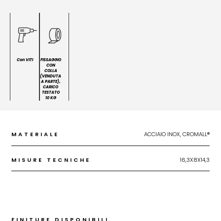
Con VITI
FISSAGGIO
CON
COLLA
(VENDUTA
A PARTE),
CARICO
TESTATO
10 KG
MATERIALE
ACCIAIO INOX, CROMALL®
MISURE TECNICHE
16,3X8X14,3
FINITURE DISPONIBILI