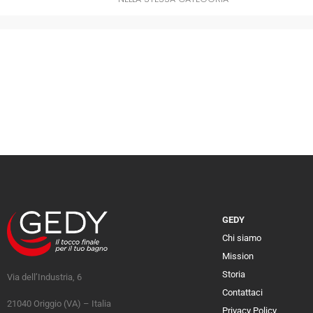
GEDY
Chi siamo
Mission
Storia
Via dell’Industria, 6
Contattaci
21040 Origgio (VA) – Italia
Privacy Policy