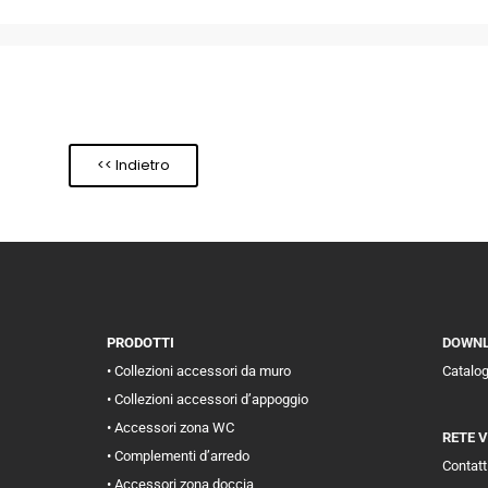
<< Indietro
PRODOTTI
DOWN
• Collezioni accessori da muro
Catalo
• Collezioni accessori d’appoggio
• Accessori zona WC
RETE 
• Complementi d’arredo
Contatti
• Accessori zona doccia