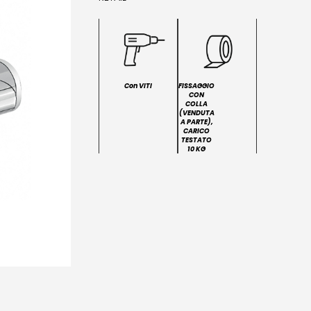
Con VITI
FISSAGGIO
CON
COLLA
(VENDUTA
A PARTE),
CARICO
TESTATO
10 KG