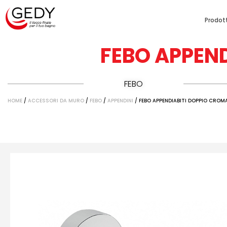
Prodott
FEBO APPEN
FEBO
HOME
/
ACCESSORI DA MURO
/
FEBO
/
APPENDINI
/ FEBO APPENDIABITI DOPPIO CRO