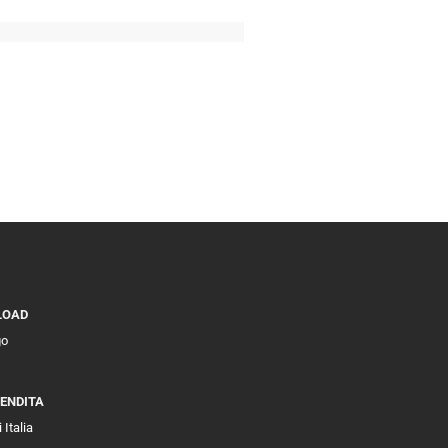
LOAD
go
VENDITA
 Italia