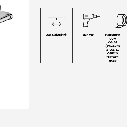
Accorciabilità
Con VITI
FISSAGGIO
CON
COLLA
(VENDUTA
A PARTE),
CARICO
TESTATO
10 KG