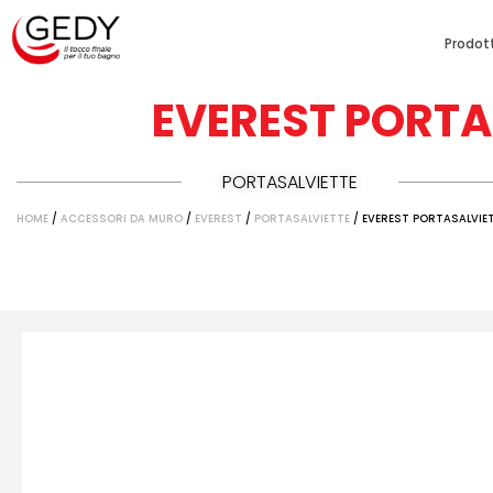
Prodott
EVEREST PORT
PORTASALVIETTE
HOME
/
ACCESSORI DA MURO
/
EVEREST
/
PORTASALVIETTE
/ EVEREST PORTASALVI