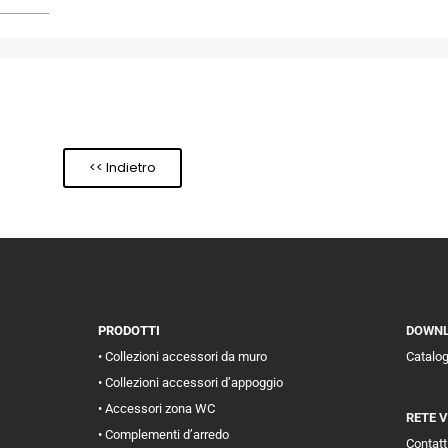
<< Indietro
PRODOTTI
DOWN
• Collezioni accessori da muro
Catalo
• Collezioni accessori d’appoggio
• Accessori zona WC
RETE 
• Complementi d’arredo
Contatti