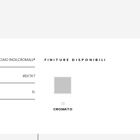
CIAIO INOX,CROMALL®
FINITURE DISPONIBILI
45X7X7
Si
13
CROMATO