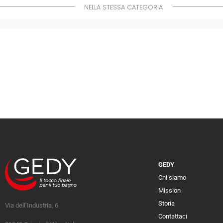
NELLA STESSA CATEGORIA
GEDY
Chi siamo
Mission
Storia
Via dell’Industria, 6
Contattaci