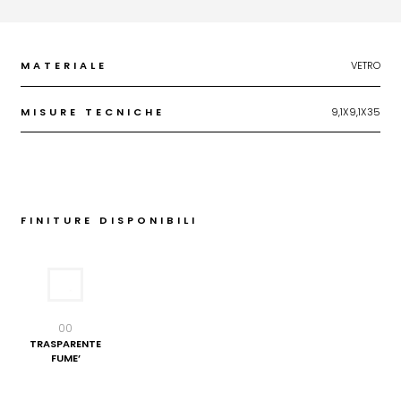
MATERIALE
VETRO
MISURE TECNICHE
9,1X9,1X35
FINITURE DISPONIBILI
00
TRASPARENTE
FUME’