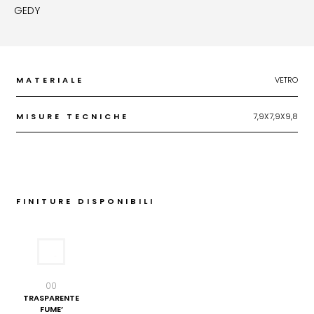
GEDY
MATERIALE
VETRO
MISURE TECNICHE
7,9X7,9X9,8
FINITURE DISPONIBILI
00
TRASPARENTE
FUME’