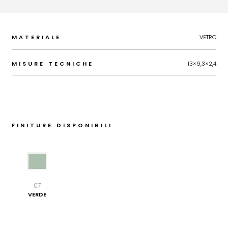
MATERIALE
VETRO
MISURE TECNICHE
13×9,3×2,4
FINITURE DISPONIBILI
07
VERDE