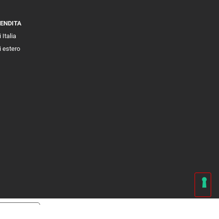
VENDITA
 Italia
i estero
cy