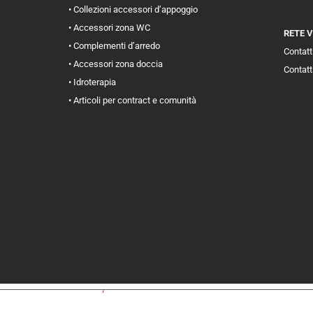
• Collezioni accessori d’appoggio
• Accessori zona WC
RETE 
• Complementi d’arredo
Contatti
• Accessori zona doccia
Contatt
• Idroterapia
• Articoli per contract e comunità
iva sulla raccolta
Le tue preferenze relative alla priva