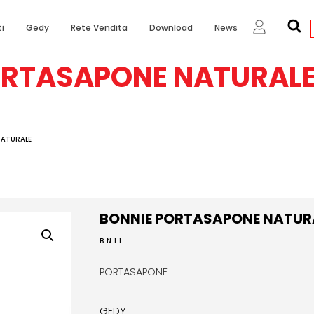
i
Gedy
Rete Vendita
Download
News
ORTASAPONE NATURAL
NATURALE
BONNIE PORTASAPONE NATUR
BN11
PORTASAPONE
GEDY