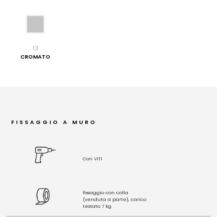
13
CROMATO
FISSAGGIO A MURO
Con VITI
fissaggio con colla
(venduta a parte), carico
testato 7 kg