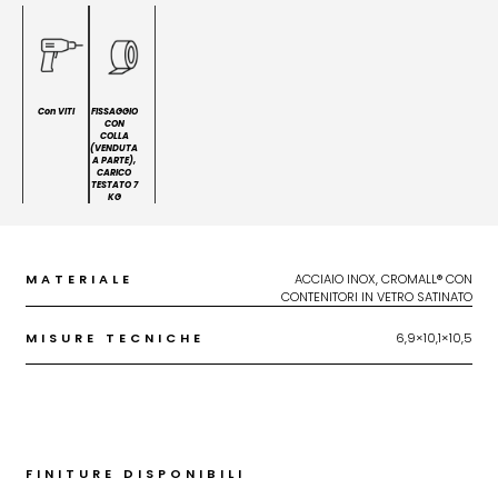
Con VITI
FISSAGGIO
CON
COLLA
(VENDUTA
A PARTE),
CARICO
TESTATO 7
KG
MATERIALE
ACCIAIO INOX, CROMALL® CON
CONTENITORI IN VETRO SATINATO
MISURE TECNICHE
6,9×10,1×10,5
FINITURE DISPONIBILI