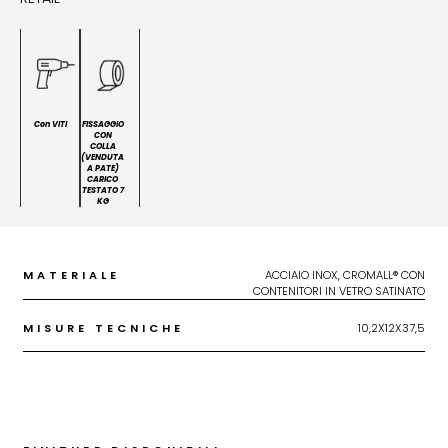
Con VITI
FISSAGGIO
CON
COLLA
(VENDUTA
A PATE)
CARICO
TESTATO 7
KG
MATERIALE
ACCIAIO INOX, CROMALL® CON
CONTENITORI IN VETRO SATINATO
MISURE TECNICHE
10,2X12X37,5