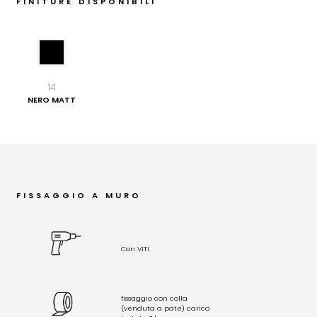
FINITURE DISPONIBILI
14
NERO MATT
FISSAGGIO A MURO
Con VITI
fissaggio con colla
(venduta a pate) carico