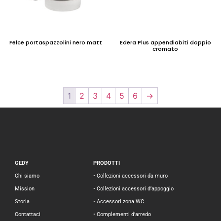
Felce portaspazzolini nero matt
Edera Plus appendiabiti doppio
cromato
1
2
3
4
5
6
→
GEDY
PRODOTTI
Chi siamo
• Collezioni accessori da muro
Mission
• Collezioni accessori d’appoggio
Storia
• Accessori zona WC
Contattaci
• Complementi d’arredo