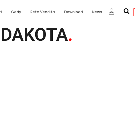
i
Gedy
Rete Vendita
Download
News
DAKOTA
.