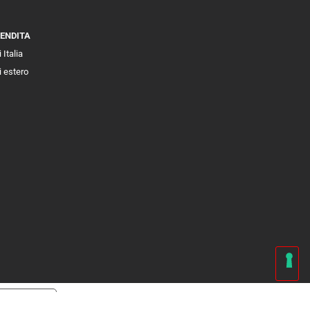
VENDITA
 Italia
i estero
cy