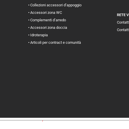
• Collezioni accessori d’appoggio
• Accessori zona WC
RETE 
• Complementi d’arredo
Contatti
• Accessori zona doccia
Contatt
• Idroterapia
• Articoli per contract e comunità
iva sulla raccolta
Le tue preferenze relative alla priva