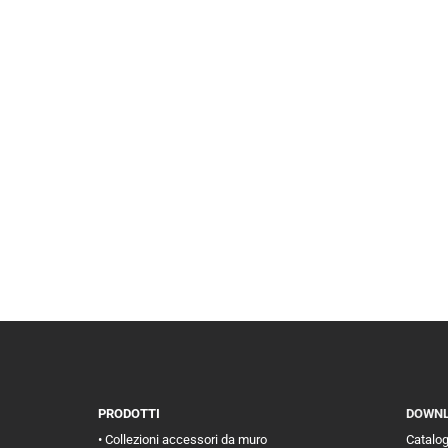
PRODOTTI
DOWN
• Collezioni accessori da muro
Catalo