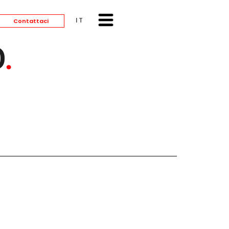
ITALIANO
Contattaci
O
.