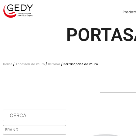
Prodott
PORTAS
Home
/
Accessori da muro
/
Bernina
/ Portasapone da muro