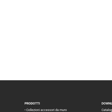
PRODOTTI
DOWN
• Collezioni accessori da muro
Catalo