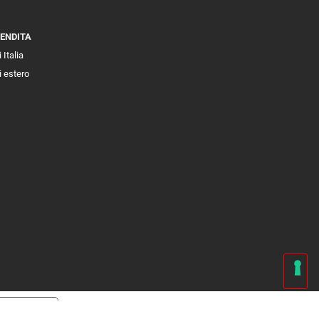
VENDITA
 Italia
i estero
cy