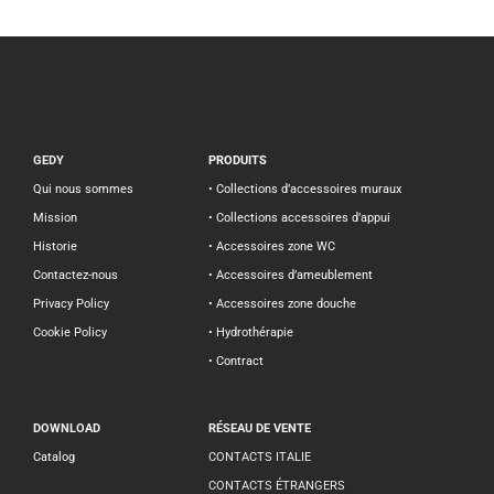
GEDY
PRODUITS
Qui nous sommes
• Collections d’accessoires muraux
Mission
• Collections accessoires d’appui
Historie
• Accessoires zone WC
Contactez-nous
• Accessoires d’ameublement
Privacy Policy
• Accessoires zone douche
Cookie Policy
• Hydrothérapie
• Contract
DOWNLOAD
RÉSEAU DE VENTE
Catalog
CONTACTS ITALIE
CONTACTS ÉTRANGERS