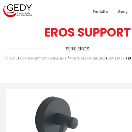
Produits
Gedy
EROS SUPPORT
SERIE EROS
ACCUEIL
/
COMPLEMENTS D'AMEUBLEMENT
/
PORTE SECHE-CHEVEUX
/
SERIE EROS
/ E