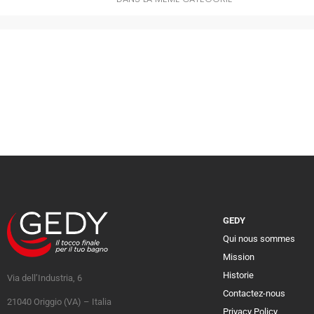
GEDY
Qui nous sommes
Mission
Historie
Via dell’Industria, 6
Contactez-nous
21040 Origgio (VA) – Italia
Privacy Policy