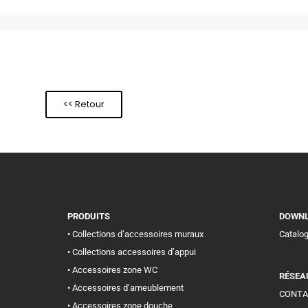
<< Retour
PRODUITS
DOWN
• Collections d’accessoires muraux
Catalo
• Collections accessoires d’appui
• Accessoires zone WC
RÉSEA
• Accessoires d’ameublement
CONTA
• Accessoires zone douche