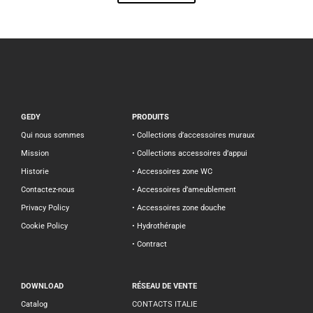
GEDY
PRODUITS
Qui nous sommes
• Collections d’accessoires muraux
Mission
• Collections accessoires d’appui
Historie
• Accessoires zone WC
Contactez-nous
• Accessoires d’ameublement
Privacy Policy
• Accessoires zone douche
Cookie Policy
• Hydrothérapie
• Contract
DOWNLOAD
RÉSEAU DE VENTE
Catalog
CONTACTS ITALIE