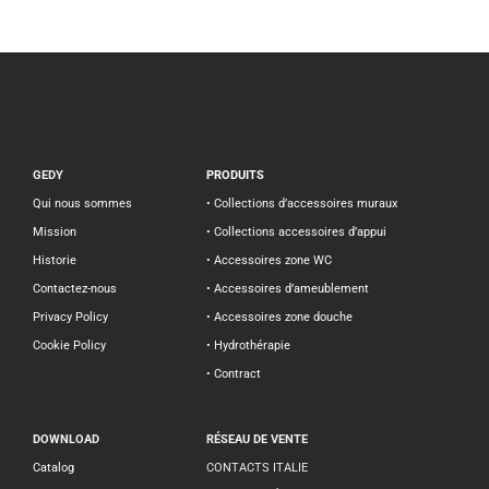
GEDY
PRODUITS
Qui nous sommes
• Collections d’accessoires muraux
Mission
• Collections accessoires d’appui
Historie
• Accessoires zone WC
Contactez-nous
• Accessoires d’ameublement
Privacy Policy
• Accessoires zone douche
Cookie Policy
• Hydrothérapie
• Contract
DOWNLOAD
RÉSEAU DE VENTE
Catalog
CONTACTS ITALIE