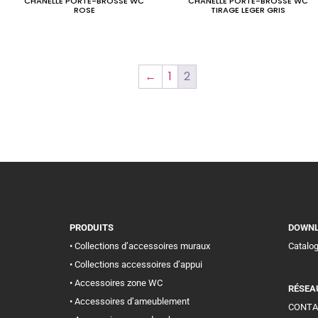
CHANELLE PORTE-BROSSE WC
CHANELLE PORTE-BROSSE WC
ROSE
TIRAGE LEGER GRIS
←
1
2
PRODUITS
DOWN
• Collections d’accessoires muraux
Catalo
• Collections accessoires d’appui
• Accessoires zone WC
RÉSEA
• Accessoires d’ameublement
CONTA