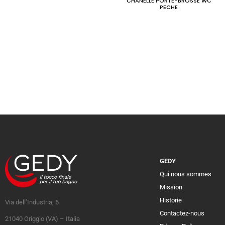
CHANELLE PORTE-BROSSE WC
PECHE
GEDY
Qui nous sommes
Mission
Historie
Via dell’Industria, 6
Contactez-nous
21040 Origgio (VA) – Italia