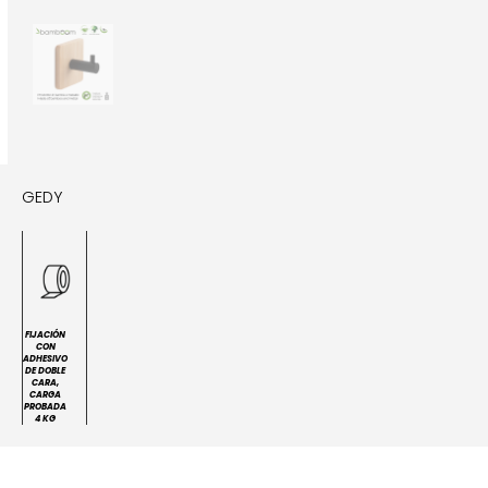
GEDY
FIJACIÓN
CON
ADHESIVO
DE DOBLE
CARA,
CARGA
PROBADA
4 KG