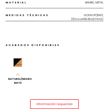
MATERIAL
BAMBÙ, METAL
MEDIDAS TÉCNICAS
VLOOKUP($N13,
[1]misure!$A:$H,8,FALSE)
ACABADOS DISPONIBLES
41
NATURAL/NEGRO
MATE
Información requerida